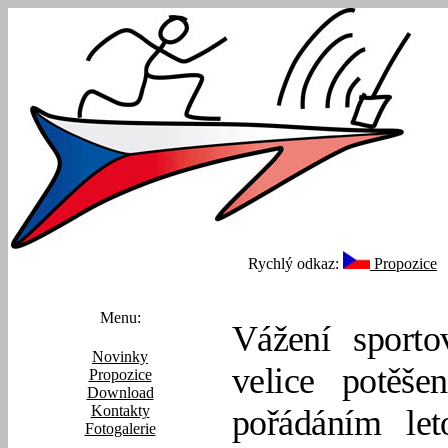
Rychlý odkaz:
Propozice
Menu:
Vážení sporto
Novinky
velice potěš
Propozice
Download
Kontakty
pořádáním le
Fotogalerie