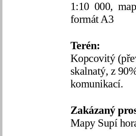
1:10 000, map
formát A3
Terén:
Kopcovitý (přev
skalnatý, z 90%
komunikací.
Zakázaný pros
Mapy Supí hora