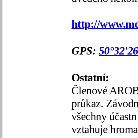
http://www.me
GPS:
50°32'2
Ostatní:
Členové AROB Č
průkaz. Závodní
všechny účastn
vztahuje hrom