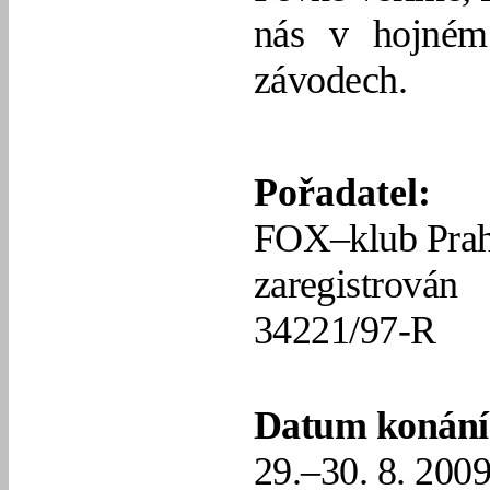
nás v hojném 
závodech.
Pořadatel:
FOX–klub Prah
zaregistrov
34221/97-R
Datum konání 
29.–30. 8. 200