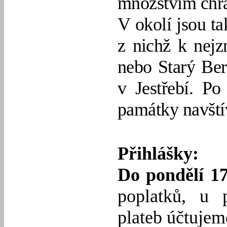
množstvím chrá
V okolí jsou ta
z nichž k nej
nebo Starý Ber
v Jestřebí. P
památky navštív
Přihlášky:
Do pondělí 17
poplatků, u 
plateb účtujem