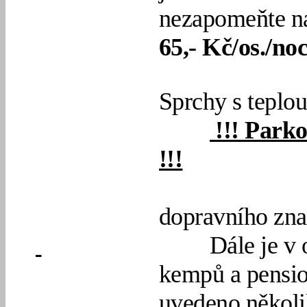
nezapomeňte na
65,- Kč/os./no
Sprchy s teplo
!!! Park
!!!
Nebo v okol
dopravního zna
Dále je v 
kempů a pensio
uvedeno několi