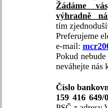
Žádáme vás,
výhradně nám
tím zjednodušít
Preferujeme el
e-mail:
mcr20
Pokud nebude p
neváhejte nás 
Číslo bankovn
159 416 649/
PSČ z adresy V