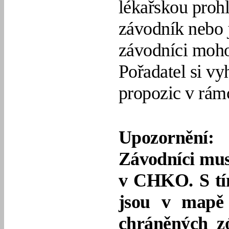
lékařskou prohl
závodník nebo 
závodníci moho
Pořadatel si v
propozic v rám
Upozornění:
Závodníci musí
v CHKO. S tím
jsou v mapě 
chráněných zó