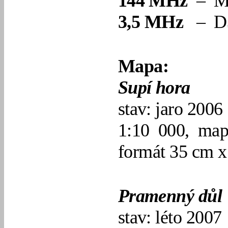
144 MHz
– M
3,5 MHz
– D3
Mapa:
Supí hora
stav: jaro 2006
1:10 000, map
formát 35 cm x
Pramenný důl
stav: léto 2007