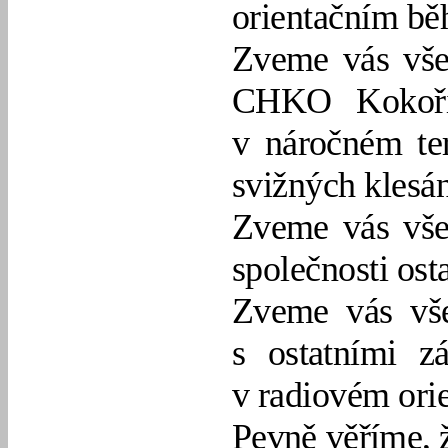
orientačním bě
Zveme vás vše
CHKO Kokoří
v náročném te
svižných klesán
Zveme vás vše
společnosti ost
Zveme vás vše
s ostatními z
v radiovém orie
Pevně věříme, ž