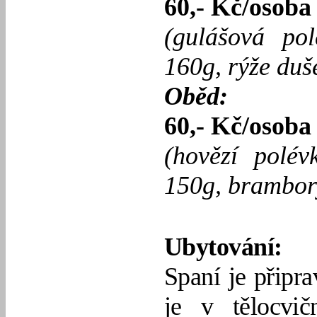
60,- Kč/osoba
(gulášová
pol
160g, rýže duš
Oběd:
60,- Kč/osoba
(hovězí polé
150g, brambor
Ubytování:
Spaní je připr
je v tělocvi