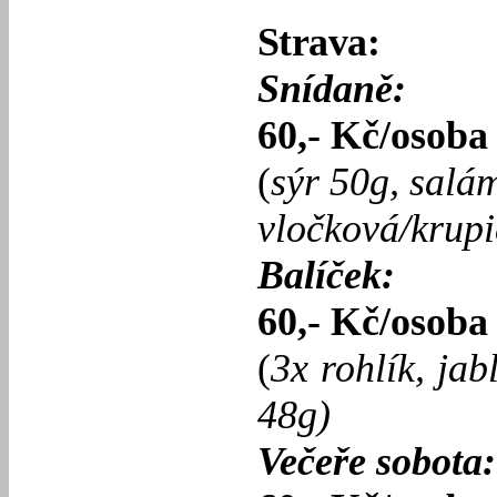
Strava:
Snídaně:
60,- Kč/osoba
(
sýr 50g, salá
vločková/krupi
Balíček:
60,- Kč/osoba
(
3x rohlík, jab
48g)
Večeře sobota