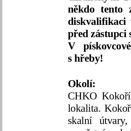
někdo tento 
diskvalifikac
před zástupci
V pískovcové
s hřeby!
Okolí:
CHKO Kokoříns
lokalita. Koko
skalní útvar