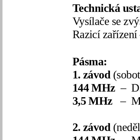
Technická ust
Vysílače se z
Razicí zařízení
Pásma:
1. závod
(sobot
144 MHz
– D
3,5 MHz
– M
2. závod
(neděl